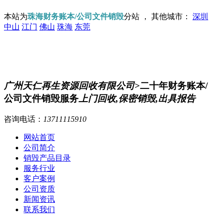
本站为
珠海财务账本/公司文件销毁
分站 ， 其他城市：
深圳
中山
江门
佛山
珠海
东莞
广州天仁再生资源回收有限公司
>二十年财务账本/
公司文件销毁服务
上门回收,保密销毁,出具报告
咨询电话：
13711115910
网站首页
公司简介
销毁产品目录
服务行业
客户案例
公司资质
新闻资讯
联系我们