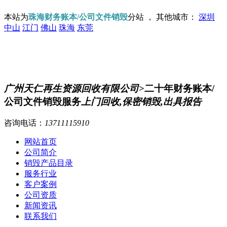
本站为
珠海财务账本/公司文件销毁
分站 ， 其他城市：
深圳
中山
江门
佛山
珠海
东莞
广州天仁再生资源回收有限公司
>二十年财务账本/
公司文件销毁服务
上门回收,保密销毁,出具报告
咨询电话：
13711115910
网站首页
公司简介
销毁产品目录
服务行业
客户案例
公司资质
新闻资讯
联系我们