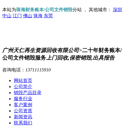
本站为
珠海财务账本/公司文件销毁
分站 ， 其他城市：
深圳
中山
江门
佛山
珠海
东莞
广州天仁再生资源回收有限公司
>二十年财务账本/
公司文件销毁服务
上门回收,保密销毁,出具报告
咨询电话：
13711115910
网站首页
公司简介
销毁产品目录
服务行业
客户案例
公司资质
新闻资讯
联系我们